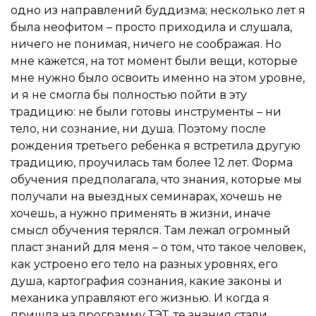
одно из направлений буддизма; несколько лет я
была неофитом – просто приходила и слушала,
ничего не понимая, ничего не соображая. Но
мне кажется, на тот момент были вещи, которые
мне нужно было освоить именно на этом уровне,
и я не смогла бы полностью пойти в эту
традицию: не были готовы инструменты – ни
тело, ни сознание, ни душа. Поэтому после
рождения третьего ребенка я встретила другую
традицию, проучилась там более 12 лет. Форма
обучения предполагала, что знания, которые мы
получали на выездных семинарах, хочешь не
хочешь, а нужно применять в жизни, иначе
смысл обучения терялся. Там лежал огромный
пласт знаний для меня – о том, что такое человек,
как устроено его тело на разных уровнях, его
душа, картография сознания, какие законы и
механика управляют его жизнью. И когда я
пришла на программу ТЭТ, те знания стали