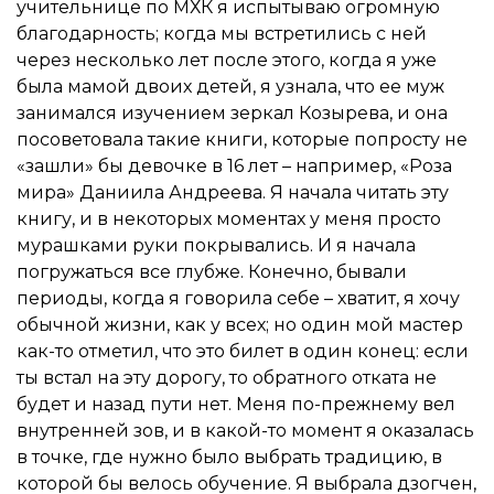
учительнице по МХК я испытываю огромную
благодарность; когда мы встретились с ней
через несколько лет после этого, когда я уже
была мамой двоих детей, я узнала, что ее муж
занимался изучением зеркал Козырева, и она
посоветовала такие книги, которые попросту не
«зашли» бы девочке в 16 лет – например, «Роза
мира» Даниила Андреева. Я начала читать эту
книгу, и в некоторых моментах у меня просто
мурашками руки покрывались. И я начала
погружаться все глубже. Конечно, бывали
периоды, когда я говорила себе – хватит, я хочу
обычной жизни, как у всех; но один мой мастер
как-то отметил, что это билет в один конец: если
ты встал на эту дорогу, то обратного отката не
будет и назад пути нет. Меня по-прежнему вел
внутренней зов, и в какой-то момент я оказалась
в точке, где нужно было выбрать традицию, в
которой бы велось обучение. Я выбрала дзогчен,