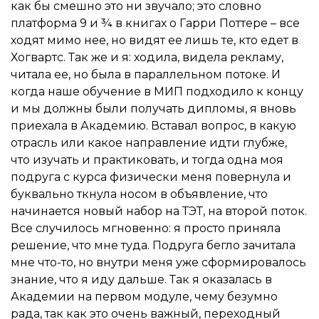
как бы смешно это ни звучало; это словно
платформа 9 и ¾ в книгах о Гарри Поттере – все
ходят мимо нее, но видят ее лишь те, кто едет в
Хогвартс. Так же и я: ходила, видела рекламу,
читала ее, но была в параллельном потоке. И
когда наше обучение в МИП подходило к концу
и мы должны были получать дипломы, я вновь
приехала в Академию. Вставал вопрос, в какую
отрасль или какое направление идти глубже,
что изучать и практиковать, и тогда одна моя
подруга с курса физически меня повернула и
буквально ткнула носом в объявление, что
начинается новый набор на ТЭТ, на второй поток.
Все случилось мгновенно: я просто приняла
решение, что мне туда. Подруга бегло зачитала
мне что-то, но внутри меня уже сформировалось
знание, что я иду дальше. Так я оказалась в
Академии на первом модуле, чему безумно
рада, так как это очень важный, переходный